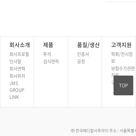
회사소개
제품
품질/생산
고객지원
회사프로필
투석
인증서
학회/전시정
보
인사말
섭식연하
공정
보험수가관련
회사연혁
자료
회사위치
구입문의
JMS
TOP
GROUP
LINK
㈜ 한국메디칼사푸라이 주소 : 서울특별시 금천구 가산