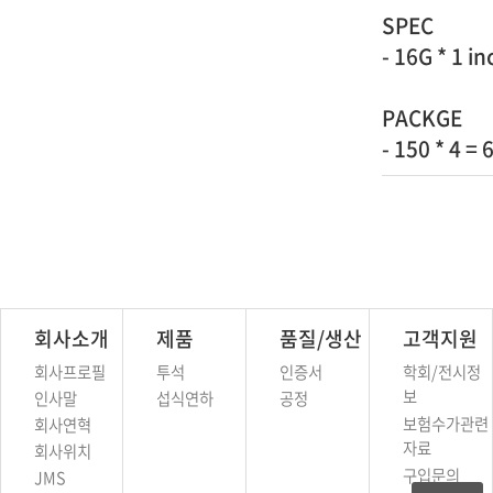
SPEC
- 16G * 1 in
PACKGE
- 150 * 4 =
회사소개
제품
품질/생산
고객지원
회사프로필
투석
인증서
학회/전시정
보
인사말
섭식연하
공정
보험수가관련
회사연혁
자료
회사위치
구입문의
JMS