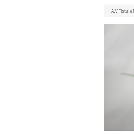
A.V Fistula