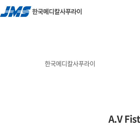
한국메디칼사푸라이
A.V Fis